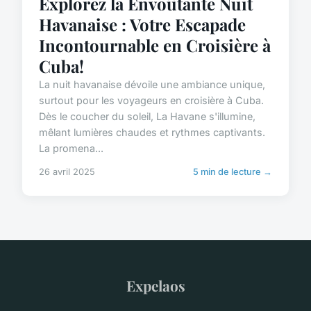
Explorez la Envoûtante Nuit
Havanaise : Votre Escapade
Incontournable en Croisière à
Cuba!
La nuit havanaise dévoile une ambiance unique,
surtout pour les voyageurs en croisière à Cuba.
Dès le coucher du soleil, La Havane s'illumine,
mêlant lumières chaudes et rythmes captivants.
La promena...
26 avril 2025
5 min de lecture →
Expelaos