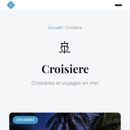
Accueil
› Croisiere
🚢
Croisiere
Croisières et voyages en mer
CROISIERE