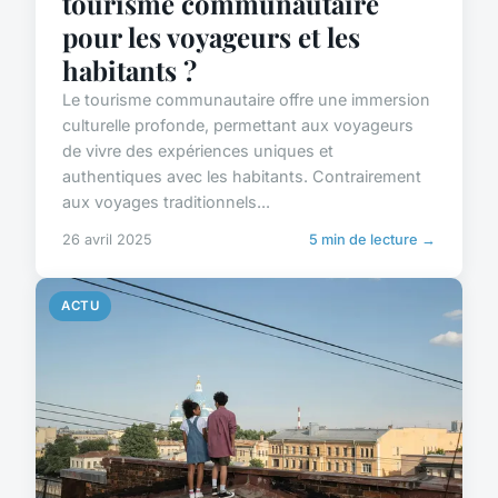
tourisme communautaire
pour les voyageurs et les
habitants ?
Le tourisme communautaire offre une immersion
culturelle profonde, permettant aux voyageurs
de vivre des expériences uniques et
authentiques avec les habitants. Contrairement
aux voyages traditionnels...
26 avril 2025
5 min de lecture →
ACTU