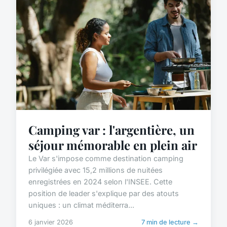
Camping var : l'argentière, un
séjour mémorable en plein air
Le Var s'impose comme destination camping
privilégiée avec 15,2 millions de nuitées
enregistrées en 2024 selon l'INSEE. Cette
position de leader s'explique par des atouts
uniques : un climat méditerra...
6 janvier 2026
7 min de lecture →