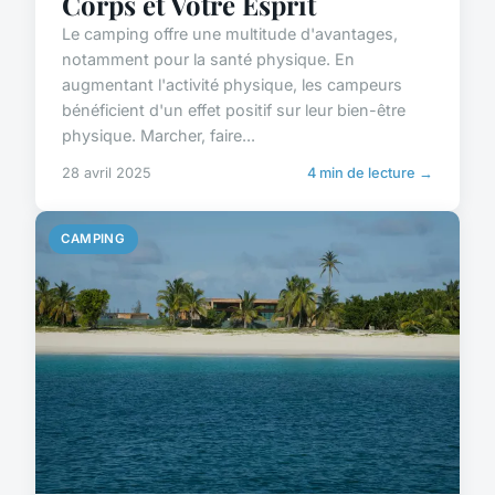
Corps et Votre Esprit
Le camping offre une multitude d'avantages,
notamment pour la santé physique. En
augmentant l'activité physique, les campeurs
bénéficient d'un effet positif sur leur bien-être
physique. Marcher, faire...
28 avril 2025
4 min de lecture →
CAMPING