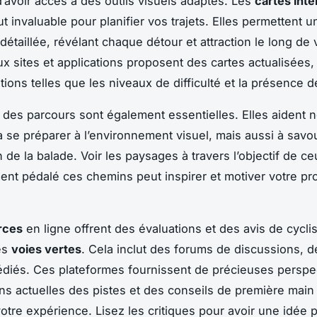
d’avoir accès à des outils visuels adaptés. Les
cartes inte
t invaluable pour planifier vos trajets. Elles permettent u
détaillée, révélant chaque détour et attraction le long de 
 sites et applications proposent des cartes actualisées, 
tions telles que les niveaux de difficulté et la présence d
des parcours sont également essentielles. Elles aident 
 se préparer à l’environnement visuel, mais aussi à savo
on de la balade. Voir les paysages à travers l’objectif de c
t pédalé ces chemins peut inspirer et motiver votre pr
rces
en ligne offrent des évaluations et des avis de cyclis
es
voies vertes
. Cela inclut des forums de discussions, d
édiés. Ces plateformes fournissent de précieuses perspe
ons actuelles des pistes et des conseils de première main
otre expérience. Lisez les critiques pour avoir une idée 