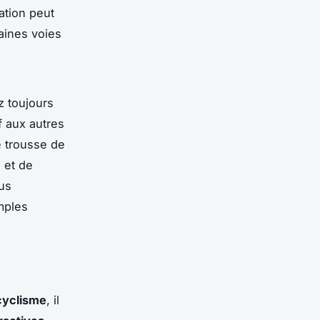
ation peut
taines voies
z toujours
f aux autres
ne trousse de
s et de
us
mples
cyclisme
, il