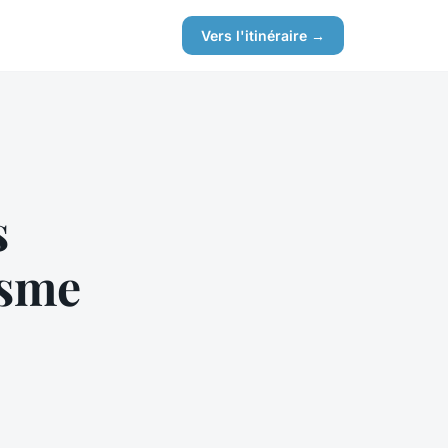
Vers l'itinéraire →
s
isme