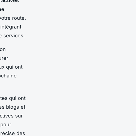
ractives
ne
votre route.
intégrant
e services.
non
urer
eux qui ont
ochaine
tes qui ont
es blogs et
ctives sur
 pour
précise des