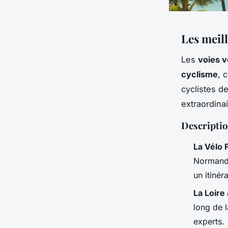
Les meill
Les
voies v
cyclisme
, 
cyclistes d
extraordina
Descriptio
La Vélo 
Normandi
un itinér
La Loire
long de l
experts.