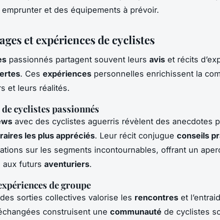
 à emprunter et des équipements à prévoir.
ges et expériences de cyclistes
es
passionnés partagent souvent leurs
avis
et récits d’ex
ertes
. Ces
expériences
personnelles enrichissent la co
 et leurs réalités.
 de cyclistes passionnés
ews
avec des cyclistes aguerris révèlent des anecdotes 
éraires les plus appréciés
. Leur récit conjugue
conseils p
ions sur les segments incontournables, offrant un aper
 aux futurs
aventuriers
.
expériences de groupe
 des sorties collectives valorise les
rencontres
et l’entrai
échangées construisent une
communauté
de cyclistes s