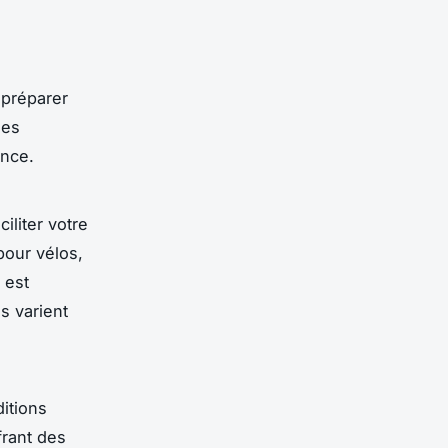
 préparer
les
ence.
liter votre
pour vélos,
 est
ls varient
itions
frant des