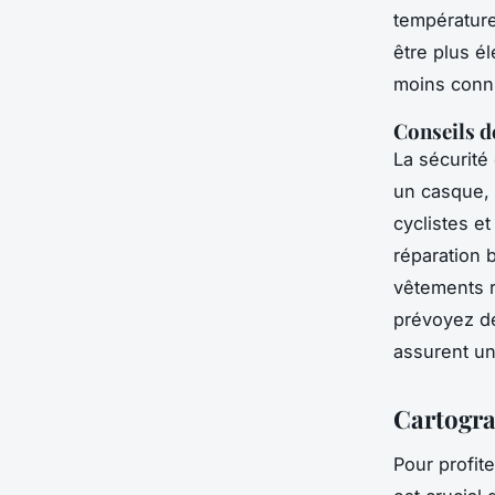
température
être plus él
moins connu
Conseils de
La sécurité
un casque, 
cyclistes et
réparation b
vêtements r
prévoyez de
assurent un
Cartogra
Pour profit