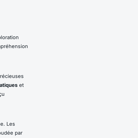
ploration
mpréhension
précieuses
ratiques
et
çu
de. Les
oudée par