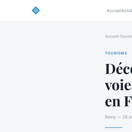
Accueil
Actu
Accueil
›
Touri
TOURISME
Déco
voie
en 
Romy — 28 avr