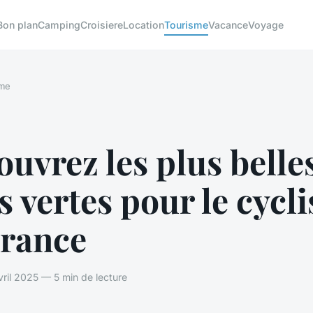
Bon plan
Camping
Croisiere
Location
Tourisme
Vacance
Voyage
sme
uvrez les plus belle
s vertes pour le cycl
France
il 2025 — 5 min de lecture