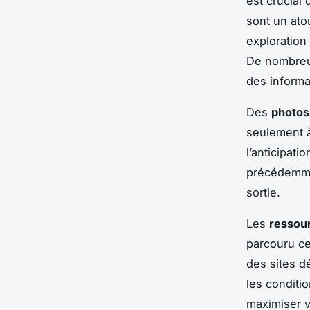
est crucial 
sont un atou
exploration 
De nombreux
des informa
Des
photos
seulement à
l’anticipati
précédemmen
sortie.
Les
ressou
parcouru c
des sites d
les conditi
maximiser v