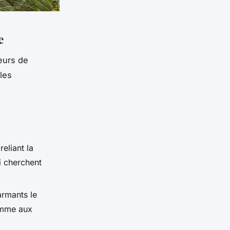
e
eurs de
les
eliant la
i cherchent
armants le
comme aux