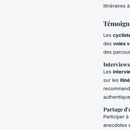
itinéraires
Témoigna
Les
cyclist
des
voies v
des parcours
Interviews
Les
intervi
sur les
itin
recommandat
authentique
Partage d’
Participer à
anecdotes 