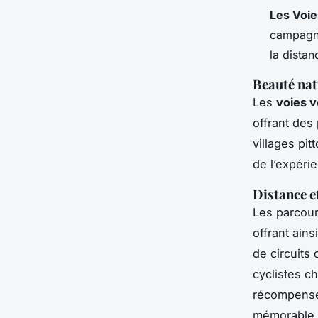
Les Voie
campagnes
la distan
Beauté nat
Les
voies v
offrant des
villages pi
de l’expéri
Distance et
Les parcour
offrant ains
de circuits
cyclistes c
récompens
mémorable à