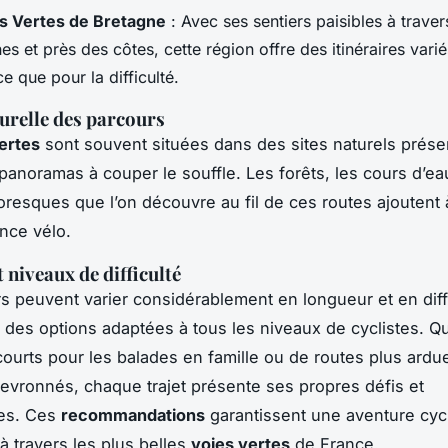
s Vertes de Bretagne
: Avec ses sentiers paisibles à traver
 et près des côtes, cette région offre des itinéraires varié
ce que pour la difficulté.
urelle des parcours
ertes
sont souvent situées dans des sites naturels prése
 panoramas à couper le souffle. Les forêts, les cours d’eau
ttoresques que l’on découvre au fil de ces routes ajoutent 
ence vélo.
 niveaux de difficulté
s peuvent varier considérablement en longueur et en diffi
i des options adaptées à tous les niveaux de cyclistes. Qu’
 courts pour les balades en famille ou de routes plus ardu
hevronnés, chaque trajet présente ses propres défis et
es. Ces
recommandations
garantissent une aventure cycl
 travers les plus belles
voies vertes
de France.