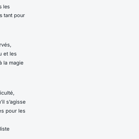
s les
s tant pour
rvés,
 et les
à la magie
culté,
il s’agisse
es pour les
iste