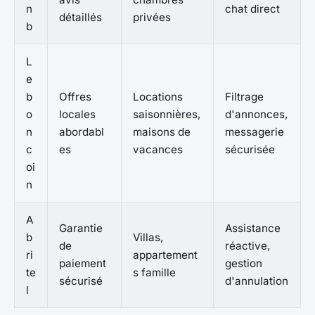
n
chat direct
détaillés
privées
b
L
e
b
Offres
Locations
Filtrage
o
locales
saisonnières,
d'annonces,
n
abordabl
maisons de
messagerie
c
es
vacances
sécurisée
oi
n
A
Garantie
Assistance
b
Villas,
de
réactive,
ri
appartement
paiement
gestion
te
s famille
sécurisé
d'annulation
l