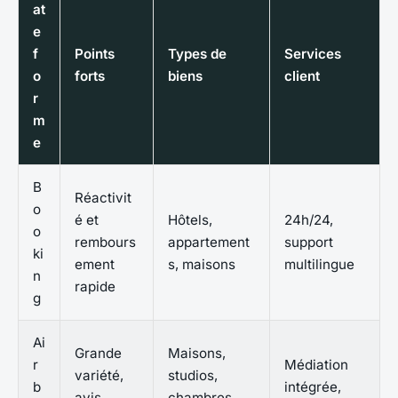
at
e
f
Points
Types de
Services
o
forts
biens
client
r
m
e
B
Réactivit
o
é et
Hôtels,
24h/24,
o
rembours
appartement
support
ki
ement
s, maisons
multilingue
n
rapide
g
Ai
Grande
Maisons,
r
Médiation
variété,
studios,
b
intégrée,
avis
chambres