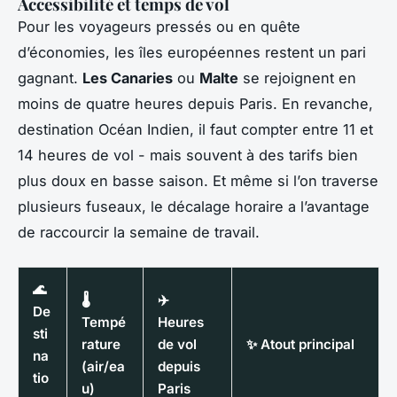
Accessibilité et temps de vol
Pour les voyageurs pressés ou en quête
d’économies, les îles européennes restent un pari
gagnant.
Les Canaries
ou
Malte
se rejoignent en
moins de quatre heures depuis Paris. En revanche,
destination Océan Indien, il faut compter entre 11 et
14 heures de vol - mais souvent à des tarifs bien
plus doux en basse saison. Et même si l’on traverse
plusieurs fuseaux, le décalage horaire a l’avantage
de raccourcir la semaine de travail.
🌊
🌡️
✈️
De
Tempé
Heures
sti
rature
de vol
✨ Atout principal
na
(air/ea
depuis
tio
u)
Paris