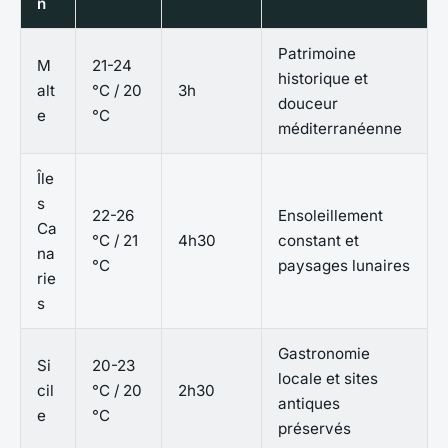
n
Patrimoine
M
21-24
historique et
alt
°C / 20
3h
douceur
e
°C
méditerranéenne
Île
s
22-26
Ensoleillement
Ca
°C / 21
4h30
constant et
na
°C
paysages lunaires
rie
s
Gastronomie
Si
20-23
locale et sites
cil
°C / 20
2h30
antiques
e
°C
préservés